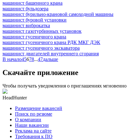
машинист башенного крана
машинист бульдозера
машинист бурильно-крановой самоходной машины
машинист буровой установки
машинист виброкатка
машинист газотурбинных установок
машинист гусеничного крана
машинист гусеничного крана РДК МКГ ДЭК
машинист гусеничного экскаватора
машинист двигателей внутреннего сгорания
В начало
4
5
6
7
8
...
47
дальше
Скачайте приложение
Чтобы получать уведомления о приглашениях мгновенно
HeadHunter
Размещение вакансий
Поиск по резюме
О компании
Наши вакансии
Реклама на сайте
Требования к ПО