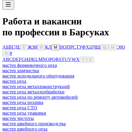
Работа и вакансии
по профессии в Барсуках
А
Б
В
Г
Д
Е
Ж
З
И
К
Л
Н
О
П
Р
С
Т
У
Ф
Х
Ц
Ч
Ш
Э
Ю
Ё
Й
М
Щ
Ы
#
Я
A
B
C
D
E
F
G
H
I
J
K
L
M
N
O
P
Q
R
S
T
U
V
W
X
Y
Z
мастер формовочного цеха
мастер химчистки
мастер холодильного оборудования
мастер цеха
мастер цеха металлоконструкций
мастер цеха металлообработки
мастер цеха по ремонту автомобилей
мастер цеха розлива
мастер цеха СТО
мастер цеха упаковки
мастер чистоты
мастер швейного производства
мастер швейного цеха