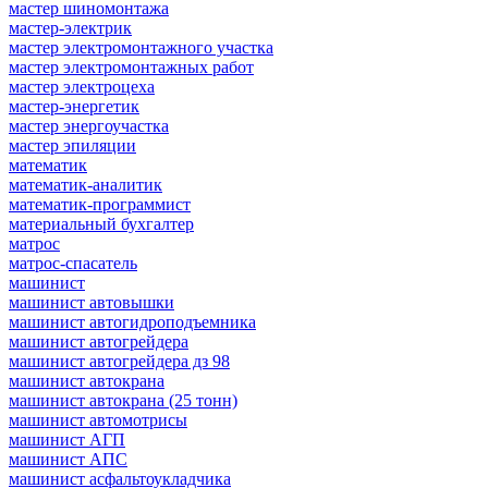
мастер шиномонтажа
мастер-электрик
мастер электромонтажного участка
мастер электромонтажных работ
мастер электроцеха
мастер-энергетик
мастер энергоучастка
мастер эпиляции
математик
математик-аналитик
математик-программист
материальный бухгалтер
матрос
матрос-спасатель
машинист
машинист автовышки
машинист автогидроподъемника
машинист автогрейдера
машинист автогрейдера дз 98
машинист автокрана
машинист автокрана (25 тонн)
машинист автомотрисы
машинист АГП
машинист АПС
машинист асфальтоукладчика