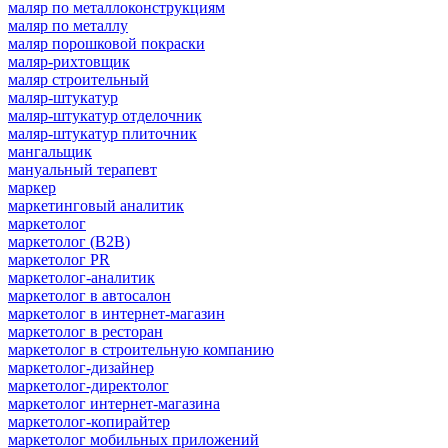
маляр по металлоконструкциям
маляр по металлу
маляр порошковой покраски
маляр-рихтовщик
маляр строительный
маляр-штукатур
маляр-штукатур отделочник
маляр-штукатур плиточник
мангальщик
мануальный терапевт
маркер
маркетинговый аналитик
маркетолог
маркетолог (B2B)
маркетолог PR
маркетолог-аналитик
маркетолог в автосалон
маркетолог в интернет-магазин
маркетолог в ресторан
маркетолог в строительную компанию
маркетолог-дизайнер
маркетолог-директолог
маркетолог интернет-магазина
маркетолог-копирайтер
маркетолог мобильных приложений