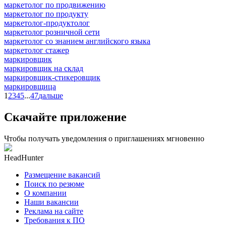
маркетолог по продвижению
маркетолог по продукту
маркетолог-продуктолог
маркетолог розничной сети
маркетолог со знанием английского языка
маркетолог стажер
маркировщик
маркировщик на склад
маркировщик-стикеровщик
маркировщица
1
2
3
4
5
...
47
дальше
Скачайте приложение
Чтобы получать уведомления о приглашениях мгновенно
HeadHunter
Размещение вакансий
Поиск по резюме
О компании
Наши вакансии
Реклама на сайте
Требования к ПО