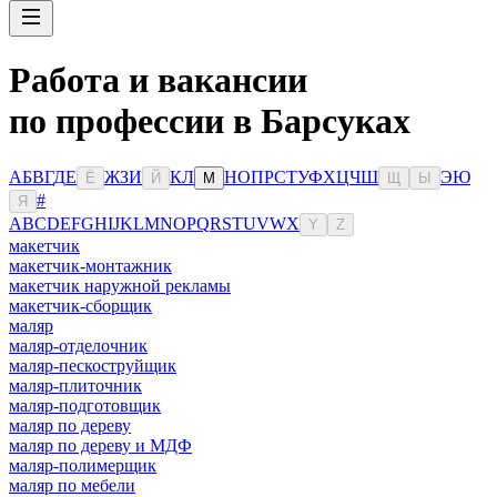
Работа и вакансии
по профессии в Барсуках
А
Б
В
Г
Д
Е
Ж
З
И
К
Л
Н
О
П
Р
С
Т
У
Ф
Х
Ц
Ч
Ш
Э
Ю
Ё
Й
М
Щ
Ы
#
Я
A
B
C
D
E
F
G
H
I
J
K
L
M
N
O
P
Q
R
S
T
U
V
W
X
Y
Z
макетчик
макетчик-монтажник
макетчик наружной рекламы
макетчик-сборщик
маляр
маляр-отделочник
маляр-пескоструйщик
маляр-плиточник
маляр-подготовщик
маляр по дереву
маляр по дереву и МДФ
маляр-полимерщик
маляр по мебели