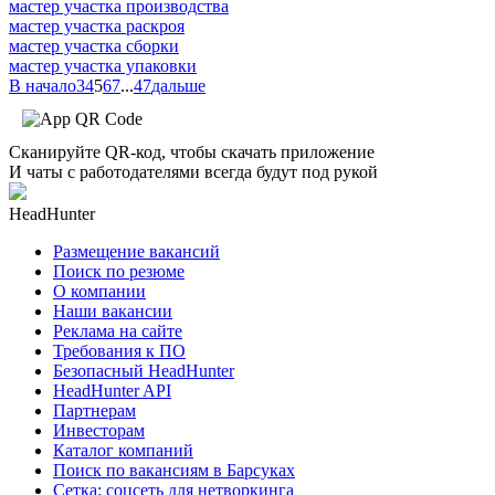
мастер участка производства
мастер участка раскроя
мастер участка сборки
мастер участка упаковки
В начало
3
4
5
6
7
...
47
дальше
Сканируйте QR-код, чтобы скачать приложение
И чаты с работодателями всегда будут под рукой
HeadHunter
Размещение вакансий
Поиск по резюме
О компании
Наши вакансии
Реклама на сайте
Требования к ПО
Безопасный HeadHunter
HeadHunter API
Партнерам
Инвесторам
Каталог компаний
Поиск по вакансиям в Барсуках
Сетка: соцсеть для нетворкинга