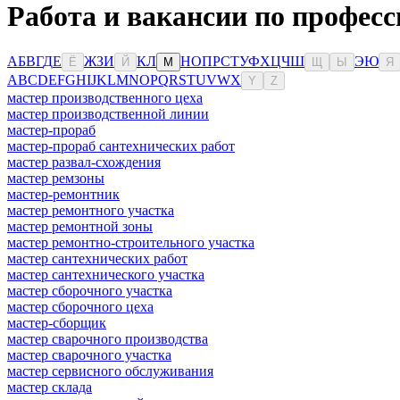
Работа и вакансии по професс
А
Б
В
Г
Д
Е
Ж
З
И
К
Л
Н
О
П
Р
С
Т
У
Ф
Х
Ц
Ч
Ш
Э
Ю
Ё
Й
М
Щ
Ы
Я
A
B
C
D
E
F
G
H
I
J
K
L
M
N
O
P
Q
R
S
T
U
V
W
X
Y
Z
мастер производственного цеха
мастер производственной линии
мастер-прораб
мастер-прораб сантехнических работ
мастер развал-схождения
мастер ремзоны
мастер-ремонтник
мастер ремонтного участка
мастер ремонтной зоны
мастер ремонтно-строительного участка
мастер сантехнических работ
мастер сантехнического участка
мастер сборочного участка
мастер сборочного цеха
мастер-сборщик
мастер сварочного производства
мастер сварочного участка
мастер сервисного обслуживания
мастер склада