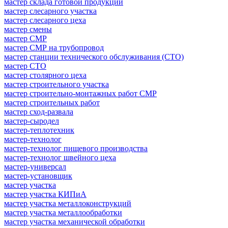
мастер склада готовой продукции
мастер слесарного участка
мастер слесарного цеха
мастер смены
мастер СМР
мастер СМР на трубопровод
мастер станции технического обслуживания (СТО)
мастер СТО
мастер столярного цеха
мастер строительного участка
мастер строительно-монтажных работ СМР
мастер строительных работ
мастер сход-развала
мастер-сыродел
мастер-теплотехник
мастер-технолог
мастер-технолог пищевого производства
мастер-технолог швейного цеха
мастер-универсал
мастер-установщик
мастер участка
мастер участка КИПиА
мастер участка металлоконструкций
мастер участка металлообработки
мастер участка механической обработки