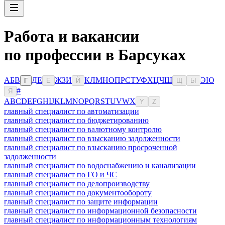
Работа и вакансии
по профессии в Барсуках
А
Б
В
Д
Е
Ж
З
И
К
Л
М
Н
О
П
Р
С
Т
У
Ф
Х
Ц
Ч
Ш
Э
Ю
Г
Ё
Й
Щ
Ы
#
Я
A
B
C
D
E
F
G
H
I
J
K
L
M
N
O
P
Q
R
S
T
U
V
W
X
Y
Z
главный специалист по автоматизации
главный специалист по бюджетированию
главный специалист по валютному контролю
главный специалист по взысканию задолженности
главный специалист по взысканию просроченной
задолженности
главный специалист по водоснабжению и канализации
главный специалист по ГО и ЧС
главный специалист по делопроизводству
главный специалист по документообороту
главный специалист по защите информации
главный специалист по информационной безопасности
главный специалист по информационным технологиям