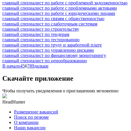
главный специалист по работе с проблемной задолженностью
главный специалист по работе с проблемными активами
главный специалист по работе с юридическими лицами
главный специалист по связям с общественностью
главный специалист по слаботочным системам
главный специалист по строительству
главный специалист по тендерам
главный специалист по тестированию
главный специалист по труду и заработной плате
главный специалист по управлению рисками
главный специалист по финансовому мониторингу
главный специалист по ценообразованию
В начало
4
5
6
7
8
9
дальше
Скачайте приложение
Чтобы получать уведомления о приглашениях мгновенно
HeadHunter
Размещение вакансий
Поиск по резюме
О компании
Наши вакансии