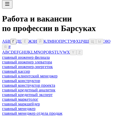
Работа и вакансии
по профессии в Барсуках
А
Б
В
Д
Е
Ж
З
И
К
Л
М
Н
О
П
Р
С
Т
У
Ф
Х
Ц
Ч
Ш
Э
Ю
Г
Ё
Й
Щ
Ы
#
Я
A
B
C
D
E
F
G
H
I
J
K
L
M
N
O
P
Q
R
S
T
U
V
W
X
Y
Z
главный инженер филиала
главный инженер элеватора
главный инженер-энергетик
главный кассир
главный клиентский менеджер
главный конструктор
главный конструктор проекта
главный кредитный аналитик
главный кредитный эксперт
главный маркетолог
главный маркшейдер
главный менеджер
главный менеджер отдела продаж