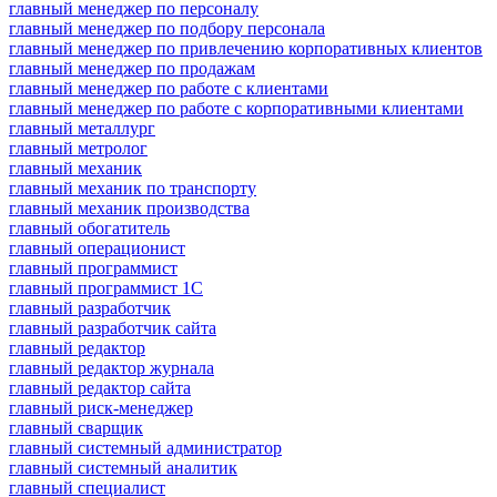
главный менеджер по персоналу
главный менеджер по подбору персонала
главный менеджер по привлечению корпоративных клиентов
главный менеджер по продажам
главный менеджер по работе с клиентами
главный менеджер по работе с корпоративными клиентами
главный металлург
главный метролог
главный механик
главный механик по транспорту
главный механик производства
главный обогатитель
главный операционист
главный программист
главный программист 1С
главный разработчик
главный разработчик сайта
главный редактор
главный редактор журнала
главный редактор сайта
главный риск-менеджер
главный сварщик
главный системный администратор
главный системный аналитик
главный специалист