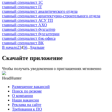
главный специалист 1С
главный специалист IT
главный специалист аналитического отдела
главный специалист архитектурно-строительного отдела
главный специалист АСУ ТП
главный специалист АХО
главный специалист-бухгалтер
главный специалист бухгалтерии
главный специалист бэк-офиса
главный специалист ВК
В начало
2
3
4
5
6
...
9
дальше
Скачайте приложение
Чтобы получать уведомления о приглашениях мгновенно
HeadHunter
Размещение вакансий
Поиск по резюме
О компании
Наши вакансии
Реклама на сайте
Требования к ПО