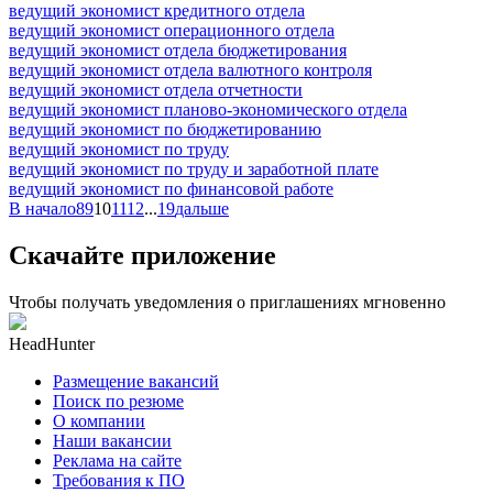
ведущий экономист кредитного отдела
ведущий экономист операционного отдела
ведущий экономист отдела бюджетирования
ведущий экономист отдела валютного контроля
ведущий экономист отдела отчетности
ведущий экономист планово-экономического отдела
ведущий экономист по бюджетированию
ведущий экономист по труду
ведущий экономист по труду и заработной плате
ведущий экономист по финансовой работе
В начало
8
9
10
11
12
...
19
дальше
Скачайте приложение
Чтобы получать уведомления о приглашениях мгновенно
HeadHunter
Размещение вакансий
Поиск по резюме
О компании
Наши вакансии
Реклама на сайте
Требования к ПО