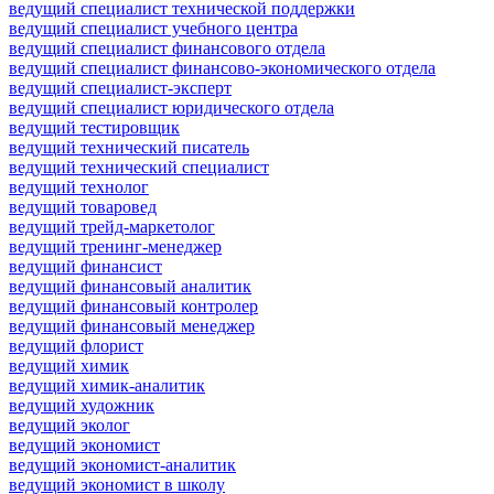
ведущий специалист технической поддержки
ведущий специалист учебного центра
ведущий специалист финансового отдела
ведущий специалист финансово-экономического отдела
ведущий специалист-эксперт
ведущий специалист юридического отдела
ведущий тестировщик
ведущий технический писатель
ведущий технический специалист
ведущий технолог
ведущий товаровед
ведущий трейд-маркетолог
ведущий тренинг-менеджер
ведущий финансист
ведущий финансовый аналитик
ведущий финансовый контролер
ведущий финансовый менеджер
ведущий флорист
ведущий химик
ведущий химик-аналитик
ведущий художник
ведущий эколог
ведущий экономист
ведущий экономист-аналитик
ведущий экономист в школу