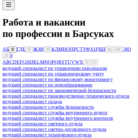
Работа и вакансии
по профессии в Барсуках
А
Б
Г
Д
Е
Ж
З
И
К
Л
М
Н
О
П
Р
С
Т
У
Ф
Х
Ц
Ч
Ш
Э
Ю
В
Ё
Й
Щ
Ы
#
Я
A
B
C
D
E
F
G
H
I
J
K
L
M
N
O
P
Q
R
S
T
U
V
W
X
Y
Z
ведущий специалист по управлению персоналом
ведущий специалист по управленческому учету
ведущий специалист по финансовому мониторингу
ведущий специалист по ценообразованию
ведущий специалист по экономической безопасности
ведущий специалист производственно технического отдела
ведущий специалист склада
ведущий специалист службы безопасности
ведущий специалист службы внутреннего аудита
ведущий специалист службы внутреннего контроля
ведущий специалист сметного отдела
ведущий специалист сметно-договорного отдела
ведущий специалист технического отдела