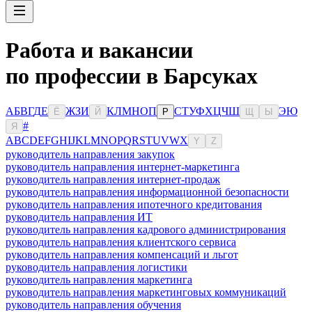
Работа и вакансии
по профессии в Барсуках
А
Б
В
Г
Д
Е
Ж
З
И
К
Л
М
Н
О
П
С
Т
У
Ф
Х
Ц
Ч
Ш
Э
Ю
Ё
Й
Р
Щ
Ы
#
Я
A
B
C
D
E
F
G
H
I
J
K
L
M
N
O
P
Q
R
S
T
U
V
W
X
Y
Z
руководитель направления закупок
руководитель направления интернет-маркетинга
руководитель направления интернет-продаж
руководитель направления информационной безопасности
руководитель направления ипотечного кредитования
руководитель направления ИТ
руководитель направления кадрового администрирования
руководитель направления клиентского сервиса
руководитель направления компенсаций и льгот
руководитель направления логистики
руководитель направления маркетинга
руководитель направления маркетинговых коммуникаций
руководитель направления обучения