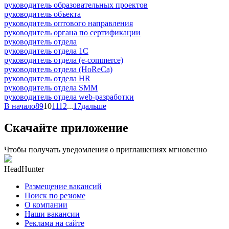
руководитель образовательных проектов
руководитель объекта
руководитель оптового направления
руководитель органа по сертификации
руководитель отдела
руководитель отдела 1С
руководитель отдела (e-commerce)
руководитель отдела (HoReCa)
руководитель отдела HR
руководитель отдела SMM
руководитель отдела web-разработки
В начало
8
9
10
11
12
...
17
дальше
Скачайте приложение
Чтобы получать уведомления о приглашениях мгновенно
HeadHunter
Размещение вакансий
Поиск по резюме
О компании
Наши вакансии
Реклама на сайте