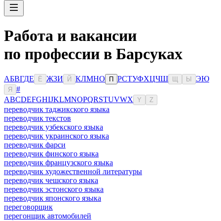
Работа и вакансии
по профессии в Барсуках
А
Б
В
Г
Д
Е
Ж
З
И
К
Л
М
Н
О
Р
С
Т
У
Ф
Х
Ц
Ч
Ш
Э
Ю
Ё
Й
П
Щ
Ы
#
Я
A
B
C
D
E
F
G
H
I
J
K
L
M
N
O
P
Q
R
S
T
U
V
W
X
Y
Z
переводчик таджикского языка
переводчик текстов
переводчик узбекского языка
переводчик украинского языка
переводчик фарси
переводчик финского языка
переводчик французского языка
переводчик художественной литературы
переводчик чешского языка
переводчик эстонского языка
переводчик японского языка
переговорщик
перегонщик автомобилей