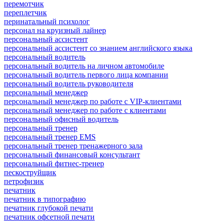
перемотчик
переплетчик
перинатальный психолог
персонал на круизный лайнер
персональный ассистент
персональный ассистент со знанием английского языка
персональный водитель
персональный водитель на личном автомобиле
персональный водитель первого лица компании
персональный водитель руководителя
персональный менеджер
персональный менеджер по работе с VIP-клиентами
персональный менеджер по работе с клиентами
персональный офисный водитель
персональный тренер
персональный тренер EMS
персональный тренер тренажерного зала
персональный финансовый консультант
персональный фитнес-тренер
пескоструйщик
петрофизик
печатник
печатник в типографию
печатник глубокой печати
печатник офсетной печати