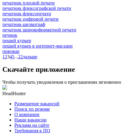
печатник плоской печати
печатник флексографской печати
печатник флексопечати
печатник цифровой печати
печатник-шелкограф
печатник широкоформатной печати
печник
пеший курьер
пеший курьер в интернет-магазин
пивовар
1
2
3
4
5
...
22
дальше
Скачайте приложение
Чтобы получать уведомления о приглашениях мгновенно
HeadHunter
Размещение вакансий
Поиск по резюме
О компании
Наши вакансии
Реклама на сайте
Требования к ПО