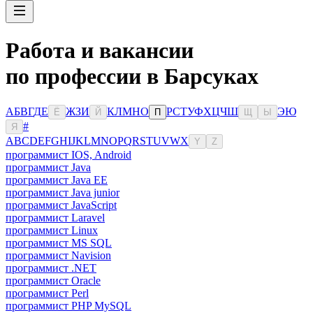
Работа и вакансии
по профессии в Барсуках
А
Б
В
Г
Д
Е
Ж
З
И
К
Л
М
Н
О
Р
С
Т
У
Ф
Х
Ц
Ч
Ш
Э
Ю
Ё
Й
П
Щ
Ы
#
Я
A
B
C
D
E
F
G
H
I
J
K
L
M
N
O
P
Q
R
S
T
U
V
W
X
Y
Z
программист IOS, Android
программист Java
программист Java EE
программист Java junior
программист JavaScript
программист Laravel
программист Linux
программист MS SQL
программист Navision
программист .NET
программист Oracle
программист Perl
программист PHP MySQL