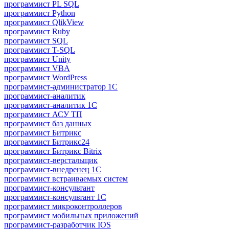
программист PL SQL
программист Python
программист QlikView
программист Ruby
программист SQL
программист T-SQL
программист Unity
программист VBA
программист WordPress
программист-администратор 1С
программист-аналитик
программист-аналитик 1С
программист АСУ ТП
программист баз данных
программист Битрикс
программист Битрикс24
программист Битрикс Bitrix
программист-верстальщик
программист-внедренец 1С
программист встраиваемых систем
программист-консультант
программист-консультант 1C
программист микроконтроллеров
программист мобильных приложений
программист-разработчик IOS