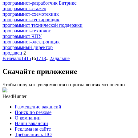
программист-разработчик Битрикс
программист-стажер
программист-схемотехник
программист-тестировщик
программист технической поддержки
программист-технолог
программист ЧПУ
программист-электронщик
программный директор
продавец
2
В начало
14
15
16
17
18
...
22
дальше
Скачайте приложение
Чтобы получать уведомления о приглашениях мгновенно
HeadHunter
Размещение вакансий
Поиск по резюме
О компании
Наши вакансии
Реклама на сайте
Требования к ПО