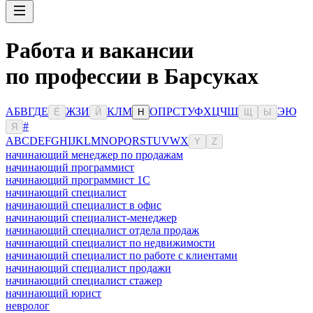
Работа и вакансии
по профессии в Барсуках
А
Б
В
Г
Д
Е
Ж
З
И
К
Л
М
О
П
Р
С
Т
У
Ф
Х
Ц
Ч
Ш
Э
Ю
Ё
Й
Н
Щ
Ы
#
Я
A
B
C
D
E
F
G
H
I
J
K
L
M
N
O
P
Q
R
S
T
U
V
W
X
Y
Z
начинающий менеджер по продажам
начинающий программист
начинающий программист 1С
начинающий специалист
начинающий специалист в офис
начинающий специалист-менеджер
начинающий специалист отдела продаж
начинающий специалист по недвижимости
начинающий специалист по работе с клиентами
начинающий специалист продажи
начинающий специалист стажер
начинающий юрист
невролог