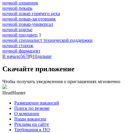
ночной охранник
ночной пекарь
ночной повар горячего цеха
ночной повар-заготовщик
ночной повар-универсал
ночной портье
ночной продавец
1
ночной специалист технической поддержки
ночной сторож
ночной фармацевт
В начало
5
6
7
8
9
10
дальше
Скачайте приложение
Чтобы получать уведомления о приглашениях мгновенно
HeadHunter
Размещение вакансий
Поиск по резюме
О компании
Наши вакансии
Реклама на сайте
Требования к ПО