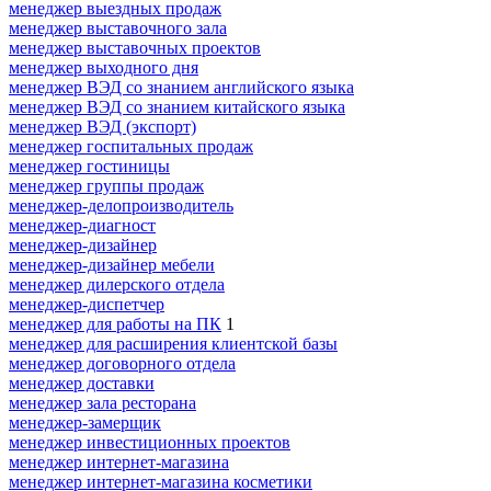
менеджер выездных продаж
менеджер выставочного зала
менеджер выставочных проектов
менеджер выходного дня
менеджер ВЭД со знанием английского языка
менеджер ВЭД со знанием китайского языка
менеджер ВЭД (экспорт)
менеджер госпитальных продаж
менеджер гостиницы
менеджер группы продаж
менеджер-делопроизводитель
менеджер-диагност
менеджер-дизайнер
менеджер-дизайнер мебели
менеджер дилерского отдела
менеджер-диспетчер
менеджер для работы на ПК
1
менеджер для расширения клиентской базы
менеджер договорного отдела
менеджер доставки
менеджер зала ресторана
менеджер-замерщик
менеджер инвестиционных проектов
менеджер интернет-магазина
менеджер интернет-магазина косметики