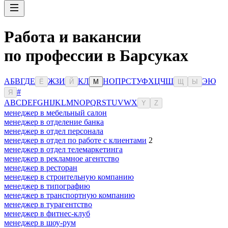
Работа и вакансии
по профессии в Барсуках
А
Б
В
Г
Д
Е
Ж
З
И
К
Л
Н
О
П
Р
С
Т
У
Ф
Х
Ц
Ч
Ш
Э
Ю
Ё
Й
М
Щ
Ы
#
Я
A
B
C
D
E
F
G
H
I
J
K
L
M
N
O
P
Q
R
S
T
U
V
W
X
Y
Z
менеджер в мебельный салон
менеджер в отделение банка
менеджер в отдел персонала
менеджер в отдел по работе с клиентами
2
менеджер в отдел телемаркетинга
менеджер в рекламное агентство
менеджер в ресторан
менеджер в строительную компанию
менеджер в типографию
менеджер в транспортную компанию
менеджер в турагентство
менеджер в фитнес-клуб
менеджер в шоу-рум