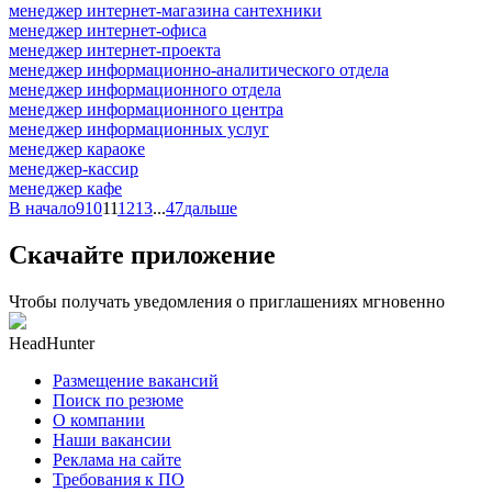
менеджер интернет-магазина сантехники
менеджер интернет-офиса
менеджер интернет-проекта
менеджер информационно-аналитического отдела
менеджер информационного отдела
менеджер информационного центра
менеджер информационных услуг
менеджер караоке
менеджер-кассир
менеджер кафе
В начало
9
10
11
12
13
...
47
дальше
Скачайте приложение
Чтобы получать уведомления о приглашениях мгновенно
HeadHunter
Размещение вакансий
Поиск по резюме
О компании
Наши вакансии
Реклама на сайте
Требования к ПО