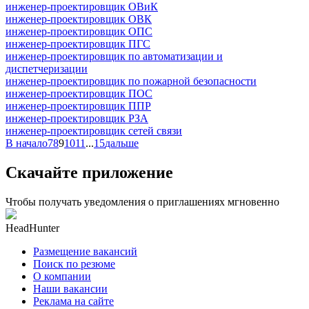
инженер-проектировщик ОВиК
инженер-проектировщик ОВК
инженер-проектировщик ОПС
инженер-проектировщик ПГС
инженер-проектировщик по автоматизации и
диспетчеризации
инженер-проектировщик по пожарной безопасности
инженер-проектировщик ПОС
инженер-проектировщик ППР
инженер-проектировщик РЗА
инженер-проектировщик сетей связи
В начало
7
8
9
10
11
...
15
дальше
Скачайте приложение
Чтобы получать уведомления о приглашениях мгновенно
HeadHunter
Размещение вакансий
Поиск по резюме
О компании
Наши вакансии
Реклама на сайте