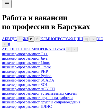
Работа и вакансии
по профессии в Барсуках
А
Б
В
Г
Д
Е
Ж
З
К
Л
М
Н
О
П
Р
С
Т
У
Ф
Х
Ц
Ч
Ш
Э
Ю
Ё
И
Й
Щ
Ы
#
Я
A
B
C
D
E
F
G
H
I
J
K
L
M
N
O
P
Q
R
S
T
U
V
W
X
Y
Z
инженер-программист C++
инженер-программист Java
инженер-программист Linux
инженер-программист Oracle
инженер-программист PHP
инженер-программист Python
инженер-программист SCADA
инженер-программист SQL
инженер-программист АСУ ТП
инженер-программист встраиваемых систем
инженер-программист группы разработки
инженер-программист группы сопровождения
инженер-программист ПЛИС