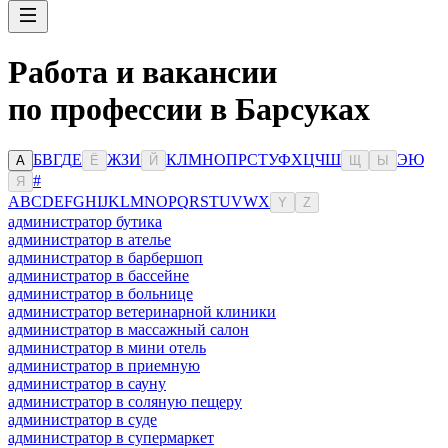
Работа и вакансии
по профессии в Барсуках
Б
В
Г
Д
Е
Ж
З
И
К
Л
М
Н
О
П
Р
С
Т
У
Ф
Х
Ц
Ч
Ш
Э
Ю
А
Ё
Й
Щ
Ы
#
Я
A
B
C
D
E
F
G
H
I
J
K
L
M
N
O
P
Q
R
S
T
U
V
W
X
Y
Z
администратор бутика
администратор в ателье
администратор в барбершоп
администратор в бассейне
администратор в больнице
администратор ветеринарной клиники
администратор в массажный салон
администратор в мини отель
администратор в приемную
администратор в сауну
администратор в соляную пещеру
администратор в суде
администратор в супермаркет