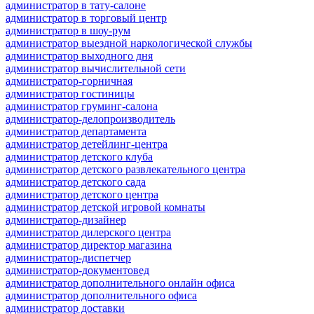
администратор в тату-салоне
администратор в торговый центр
администратор в шоу-рум
администратор выездной наркологической службы
администратор выходного дня
администратор вычислительной сети
администратор-горничная
администратор гостиницы
администратор груминг-салона
администратор-делопроизводитель
администратор департамента
администратор детейлинг-центра
администратор детского клуба
администратор детского развлекательного центра
администратор детского сада
администратор детского центра
администратор детской игровой комнаты
администратор-дизайнер
администратор дилерского центра
администратор директор магазина
администратор-диспетчер
администратор-документовед
администратор дополнительного онлайн офиса
администратор дополнительного офиса
администратор доставки