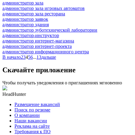
администратор зала
администратор зала игровых автоматов
администратор зала ресторана
администратор заявок
администратор здания
администратор зуботехнической лаборатории
администратор-инструктор
администратор интернет-магазина
администратор интернет-проекта
администратор информационного центра
В начало
2
3
4
5
6
...
13
дальше
Скачайте приложение
Чтобы получать уведомления о приглашениях мгновенно
HeadHunter
Размещение вакансий
Поиск по резюме
О компании
Наши вакансии
Реклама на сайте
Требования к ПО