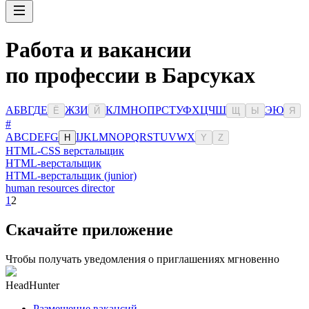
Работа и вакансии
по профессии в Барсуках
А
Б
В
Г
Д
Е
Ж
З
И
К
Л
М
Н
О
П
Р
С
Т
У
Ф
Х
Ц
Ч
Ш
Э
Ю
Ё
Й
Щ
Ы
Я
#
A
B
C
D
E
F
G
I
J
K
L
M
N
O
P
Q
R
S
T
U
V
W
X
H
Y
Z
HTML-CSS верстальщик
HTML-верстальщик
HTML-верстальщик (junior)
human resources director
1
2
Скачайте приложение
Чтобы получать уведомления о приглашениях мгновенно
HeadHunter
Размещение вакансий