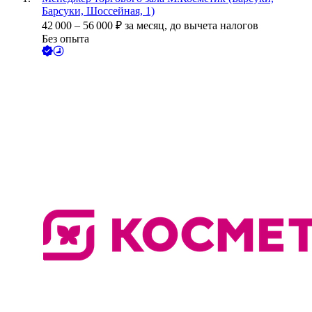
Барсуки, Шоссейная, 1)
42 000
–
56 000
₽
за месяц,
до вычета налогов
Без опыта