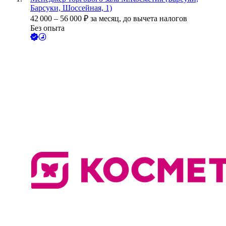
Барсуки, Шоссейная, 1)
42 000
–
56 000
₽
за месяц,
до вычета налогов
Без опыта