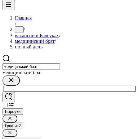
Главная
/
/
...
вакансии в Барсуках
/
медицинский брат
/
полный день
медицинский брат
Барсуки
График
2