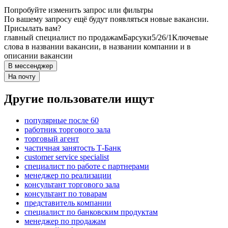
Попробуйте изменить запрос или фильтры
По вашему запросу ещё будут появляться новые вакансии.
Присылать вам?
главный специалист по продажам
Барсуки
5/2
6/1
Ключевые
слова в названии вакансии, в названии компании и в
описании вакансии
В мессенджер
На почту
Другие пользователи ищут
популярные после 60
работник торгового зала
торговый агент
частичная занятость Т-Банк
customer service specialist
специалист по работе с партнерами
менеджер по реализации
консультант торгового зала
консультант по товарам
представитель компании
специалист по банковским продуктам
менеджер по продажам