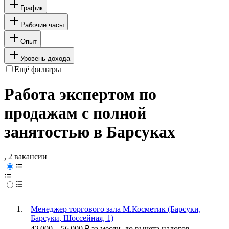
График
Рабочие часы
Опыт
Уровень дохода
Ещё фильтры
Работа экспертом по
продажам с полной
занятостью в Барсуках
, 2 вакансии
Менеджер торгового зала М.Косметик (Барсуки,
Барсуки, Шоссейная, 1)
42 000
–
56 000
₽
за месяц,
до вычета налогов