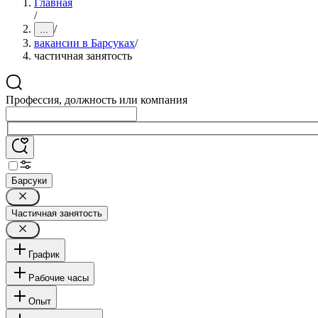
Главная
/
/
...
вакансии в Барсуках
/
частичная занятость
Профессия, должность или компания
Барсуки
Частичная занятость
График
Рабочие часы
Опыт