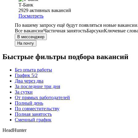
Т-Банк
2929
активных вакансий
Посмотреть
По вашему запросу ещё будут появляться новые вакансии
Все вакансии
Частичная занятость
Барсуки
Ключевые слова
В мессенджер
На почту
Быстрые фильтры подбора вакансий
Без опыта работы
График 5/2
Два через два
За последние три дня
За сутки
От прямых работодателей
Полный день
По совместительству
Полная занятость
Сменный график
HeadHunter