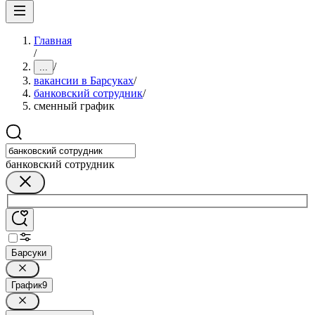
Главная
/
/
...
вакансии в Барсуках
/
банковский сотрудник
/
сменный график
банковский сотрудник
Барсуки
График
9