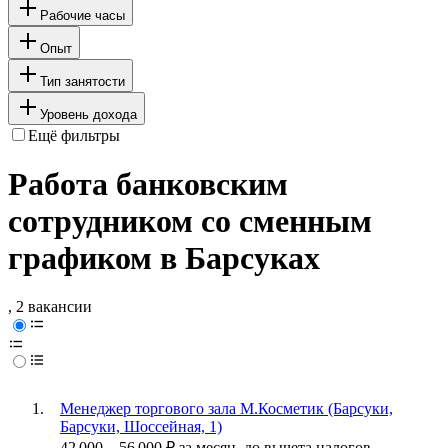
Рабочие часы
Опыт
Тип занятости
Уровень дохода
Ещё фильтры
Работа банковским
сотрудником со сменным
графиком в Барсуках
, 2 вакансии
Менеджер торгового зала М.Косметик (Барсуки,
Барсуки, Шоссейная, 1)
42 000
–
56 000
₽
за месяц,
до вычета налогов