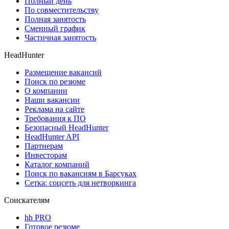
Полный день
По совместительству
Полная занятость
Сменный график
Частичная занятость
HeadHunter
Размещение вакансий
Поиск по резюме
О компании
Наши вакансии
Реклама на сайте
Требования к ПО
Безопасный HeadHunter
HeadHunter API
Партнерам
Инвесторам
Каталог компаний
Поиск по вакансиям в Барсуках
Сетка: соцсеть для нетворкинга
Соискателям
hh PRO
Готовое резюме