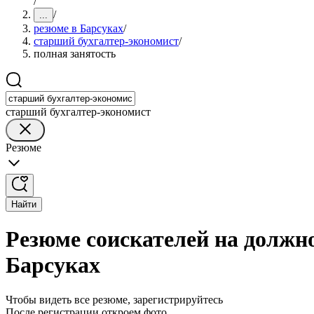
/
/
...
резюме в Барсуках
/
старший бухгалтер-экономист
/
полная занятость
старший бухгалтер-экономист
Резюме
Найти
Резюме соискателей на должно
Барсуках
Чтобы видеть все резюме, зарегистрируйтесь
После регистрации откроем фото