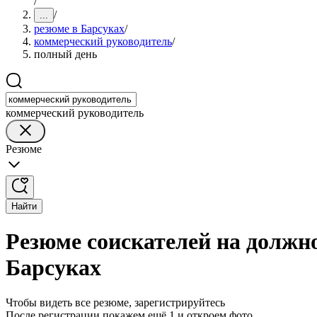
/
/
...
резюме в Барсуках
/
коммерческий руководитель
/
полный день
коммерческий руководитель
Резюме
Найти
Резюме соискателей на должн
Барсуках
Чтобы видеть все резюме, зарегистрируйтесь
После регистрации покажем ещё 1 и откроем фото