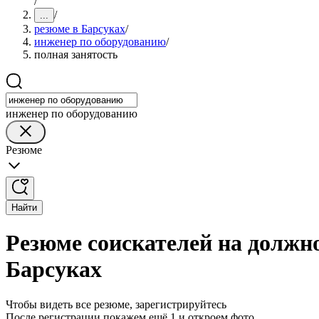
/
/
...
резюме в Барсуках
/
инженер по оборудованию
/
полная занятость
инженер по оборудованию
Резюме
Найти
Резюме соискателей на должн
Барсуках
Чтобы видеть все резюме, зарегистрируйтесь
После регистрации покажем ещё 1 и откроем фото