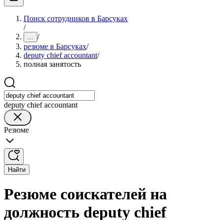
Поиск сотрудников в Барсуках
/
/
...
резюме в Барсуках
/
deputy chief accountant
/
полная занятость
deputy chief accountant
Резюме
Найти
Резюме соискателей на
должность deputy chief