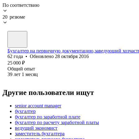
По соответствию
20 резюме
Бухгалтер на первичную документацию,заведующий хозчас
62
года
•
Обновлено
28 октября 2016
25 000
₽
Общий опыт
39
лет
1
месяц
Другие пользователи ищут
senior account manager
бухгалтер
бухгалтер по заработной плате
бухгалтер по расчету заработной платы
ведущий экономист
заместитель бухгалтера