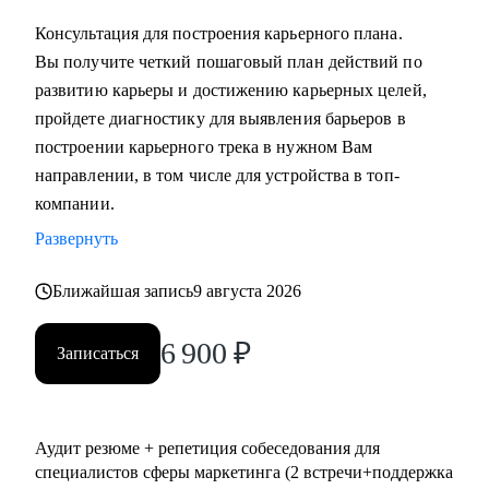
выстроить коммуникации с генеральным директором и
Консультация для построения карьерного плана.
собственниками.
Вы получите четкий пошаговый план действий по
развитию карьеры и достижению карьерных целей,
Кому могу помочь:
пройдете диагностику для выявления барьеров в
• Всем, кто хочет сменить карьерный трек и перейти в
построении карьерного трека в нужном Вам
маркетинг или развиваться в консалтинге;
направлении, в том числе для устройства в топ-
• Специалистам (Junior-Middle-Senior) и руководителям из:
компании.
- Маркетинга (брендинг, PR, digital-маркетинг, SMM,
Развернуть
копирайтинг, event-маркетинг, контент-маркетинг и пр.) и
консалтинга;
Ближайшая запись
9 августа 2026
- E-commerce;
• Директорам по направлениям: маркетинг, e-commerce,
6 900
₽
Записаться
развитие бизнеса;
• Руководителям бизнеса в построении отдела маркетинга.
Аудит резюме + репетиция собеседования для
специалистов сферы маркетинга (2 встречи+поддержка