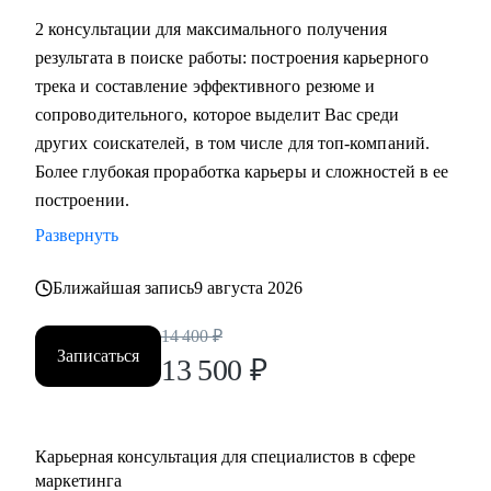
маркетинга, и в сфере маркетинга из одной отрасли в
2 консультации для максимального получения
другую
результата в поиске работы: построения карьерного
• Выявить сильные стороны, а главное, ключевую
трека и составление эффективного резюме и
ценность, за которую будут доплачивать
сопроводительного, которое выделит Вас среди
• Сформулировать карьерную цель и разработать план для
других соискателей, в том числе для топ-компаний.
ее достижения (пошаговая дорожная карта)
Более глубокая проработка карьеры и сложностей в ее
• Составить план роста до позиции директор по
построении.
маркетингу, оценить и усилить управленческие
Развернуть
компетенции
• Проведу аудит резюме и тестового задания, помогу
Ближайшая запись
9 августа 2026
упаковать достижения, составить продающее
14 400
₽
сопроводительное письмо, чтобы приглашали в компании
Записаться
13 500
₽
• Проведу репетицию собеседования, помогу
подготовиться к успешному прохождению интервью и
самопрезентации.
• Построить эффективную команду маркетинга,
Карьерная консультация для специалистов в сфере
оптимизировать процессы внутри отдела маркетинга и
маркетинга