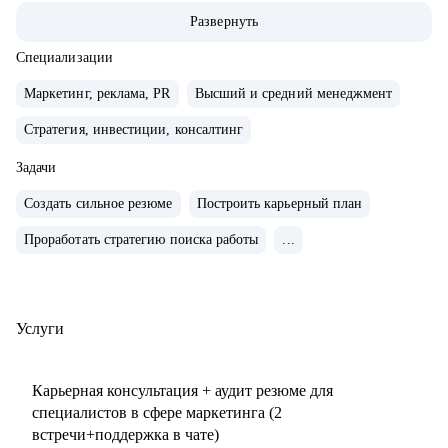
маркетингу/СМО).
Развернуть
• Обширная экспертиза в стратегическом планировании,
консалтинге, запуске новых продуктов и направлений,
Специализации
выводе и повышении узнаваемости новых брендов на
Маркетинг, реклама, PR
Высший и средний менеджмент
рынки, в том числе международные. Опыт привлечения
Стратегия, инвестиции, консалтинг
инвестиций.
• 15+ опыт найма, сформировала 5 команд с нуля. Сильная
Задачи
экспертиза в разработке и внедрении маркетинговых
Создать сильное резюме
Построить карьерный план
систем и процессов.
• Провела более 150 собеседований, более 120 менторских
Проработать стратегию поиска работы
...
сессий.
• Знаю механизмы принятия решений в отделе маркетинга
по релевантности кандидата в России, СНГ, Европе и
Услуги
странах MENA.
• Опыт работы с бизнес-моделями: B2B, B2C.
Карьерная консультация + аудит резюме для
специалистов в сфере маркетинга (2
С чем помогу:
встречи+поддержка в чате)
• Подготовиться к карьерному переходу в сферу