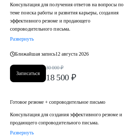
Консультация для получения ответов на вопросы по
Мидл и топ руководители.
теме поиска работы и развития карьеры, создания
• CEO/Генеральный директор
эффективного резюме и продающего
• Операционный директор/Исполнительный директор
сопроводительного письма.
• Коммерческий директор/Директор по продажам
Развернуть
• CFO/ Финансовый директор
• Технический директор
Ближайшая запись
12 августа 2026
• Директор по производству
• ИТ-директор
30 000
₽
• Директор по логистике и закупкам
Записаться
18 500
₽
• Директор по стратегическому развитию
• Директор по качеству
Готовое резюме + сопроводительное письмо
Для своих клиентов я — Карьерный доктор, который
поможет «диагностировать и вылечить» проблемы в
Консультация для создания эффективного резюме и
области профессионального развития: выявить сильные
продающего сопроводительного письма.
стороны и зоны роста, понять личную профессиональную
Развернуть
уникальность, найти оптимальное и актуальное решение, а