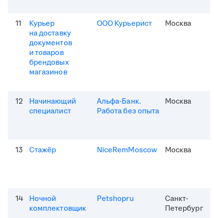
11
Курьер
ООО Курьерист
Москва
на доставку
документов
и товаров
брендовых
магазинов
12
Начинающий
Альфа-Банк.
Москва
специалист
Работа без опыта
13
Стажёр
NiceRemMoscow
Москва
14
Ночной
Petshopru
Санкт-
комплектовщик
Петербург