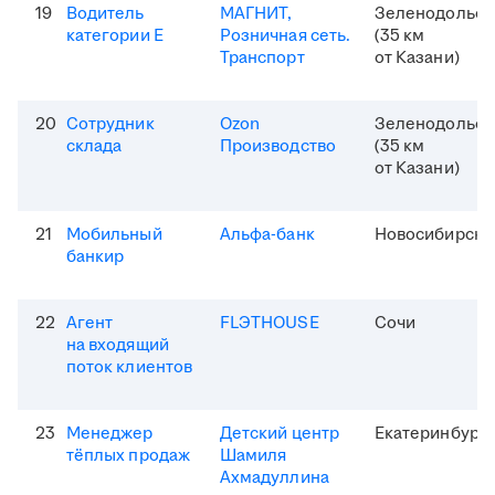
19
Водитель
МАГНИТ,
Зеленодольск
категории Е
Розничная сеть.
(35 км
Транспорт
от Казани)
20
Сотрудник
Ozon
Зеленодольск
склада
Производство
(35 км
от Казани)
21
Мобильный
Альфа-банк
Новосибирск
банкир
22
Агент
FLЭTHOUSE
Сочи
на входящий
поток клиентов
23
Менеджер
Детский центр
Екатеринбург
тёплых продаж
Шамиля
Ахмадуллина