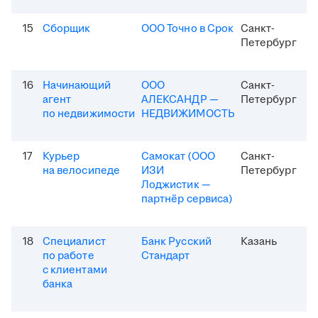
15
Сборщик
ООО Точно в Срок
Санкт-
Петербург
16
Начинающий
ООО
Санкт-
агент
АЛЕКСАНДР —
Петербург
по недвижимости
НЕДВИЖИМОСТЬ
17
Курьер
Самокат (ООО
Санкт-
на велосипеде
ИЗИ
Петербург
Лоджистик —
партнёр сервиса)
18
Специалист
Банк Русский
Казань
по работе
Стандарт
с клиентами
банка