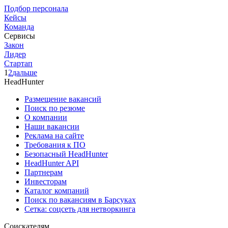
Подбор персонала
Кейсы
Команда
Сервисы
Закон
Лидер
Стартап
1
2
дальше
HeadHunter
Размещение вакансий
Поиск по резюме
О компании
Наши вакансии
Реклама на сайте
Требования к ПО
Безопасный HeadHunter
HeadHunter API
Партнерам
Инвесторам
Каталог компаний
Поиск по вакансиям в Барсуках
Сетка: соцсеть для нетворкинга
Соискателям