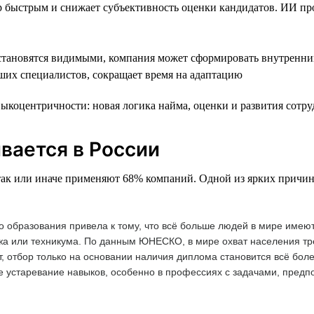
р быстрым и снижает субъективность оценки кандидатов. ИИ пр
становятся видимыми, компания может сформировать внутренни
ших специалистов, сокращает время на адаптацию
коцентричности: новая логика найма, оценки и развития сотру
вается в России
так или иначе применяют 68% компаний. Одной из ярких причин
 образования привела к тому, что всё больше людей в мире имею
жа или техникума. По данным ЮНЕСКО, в мире охват населения т
т, отбор только на основании наличия диплома становится всё бол
ое устаревание навыков, особенно в профессиях с задачами, пред