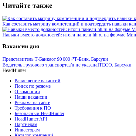
Читайте также
Как составить матрицу компетенций и подтвердить навыки ка
Навыки вместо должностей: итоги панели hh.ru на форуме М
Вакансии дня
Представитель Т-Банка
от
90 000
₽
Т-Банк, Барсуки
Водитель грузового транспорта
з/п не указана
ITECO, Барсуки
HeadHunter
Размещение вакансий
Поиск по резюме
О компании
Наши вакансии
Реклама на сайте
Требования к ПО
Безопасный HeadHunter
HeadHunter API
Партнерам
Инвесторам
Каталог компаний