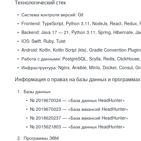
Технологический стек
Система контроля версий:
Git
Frontend:
TypeScript, Python 3.11, NodeJs, React, Redux, R
Backend:
Java 17 — 21, Python 3.11, Spring, Hibernate, Jac
IOS:
Swift, Ruby, Tuist
Android:
Kotlin, Kotlin Script (kts), Gradle Convention Plugi
Работа с данными:
PostgreSQL, Scylla, Redis, ClickHouse, 
Инфраструктура:
Nginx, Ansible, MinIo, Docker, Consul, G
Информация о правах на базы данных и программах
Базы данных
№ 2019670024 — «База данных HeadHunter»
№ 2019670023 — «База вакансий HeadHunter»
№ 2018620237 — «База вакансий HeadHunter»
№ 2015621803 — «База данных HeadHunter»
Программы ЭВМ