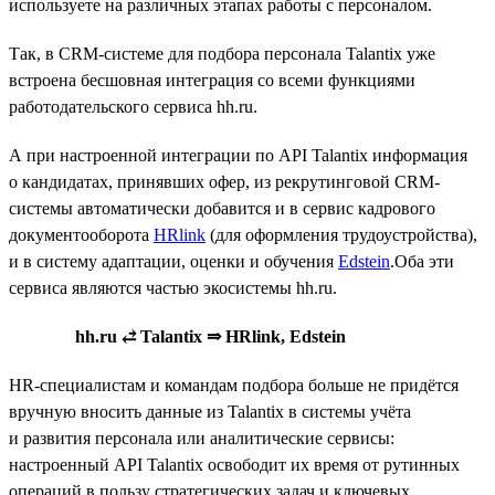
используете на различных этапах работы с персоналом.
Так, в CRM-системе для подбора персонала Talantix уже
встроена бесшовная интеграция со всеми функциями
работодательского сервиса hh.ru.
А при настроенной интеграции по API Talantix информация
о кандидатах, принявших офер, из рекрутинговой CRM-
системы автоматически добавится и в сервис кадрового
документооборота
HRlink
(для оформления трудоустройства),
и в систему адаптации, оценки и обучения
Edstein
.Оба эти
сервиса являются частью экосистемы hh.ru.
hh.ru ⥄ Talantix ⇒ HRlink, Edstein
HR-специалистам и командам подбора больше не придётся
вручную вносить данные из Talantix в системы учёта
и развития персонала или аналитические сервисы:
настроенный API Talantix освободит их время от рутинных
операций в пользу стратегических задач и ключевых