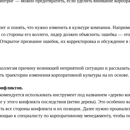
нтриг — можно предотвратить, если уделить внимание корпорат
лег и понять, что нужно изменить в культуре компании. Например
со стороны его коллеги, лидер должен объяснить: ошибка — это 
 Открытое признание ошибок, их корректировка и обсуждение 
коллегам причину возникшей неприятной ситуации и рассказать,
ть траектории изменения корпоративной культуры на их основе.
онфликтов.
комендуется использовать инструмент под названием «дерево ко
ие у этого конфликта последствия (ветви дерева). Это особенно 
чить все стороны конфликта и их позиции. Далее нужно проанал
помощью к специалисту по корпоративному менеджменту, чтобы п