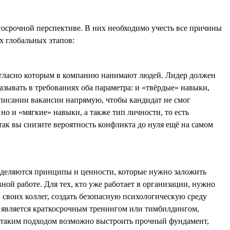
госрочной перспективе. В них необходимо учесть все причины
х глобальных этапов:
согласно которым в компанию нанимают людей. Лидер должен
азывать в требованиях оба параметра: и «твёрдые» навыки,
описании вакансии напрямую, чтобы кандидат не смог
о и «мягкие» навыки, а также тип личности, то есть
так вы снизите вероятность конфликта до нуля ещё на самом
 выделяются принципы и ценности, которые нужно заложить
ой работе. Для тех, кто уже работает в организации, нужно
 своих коллег, создать безопасную психологическую среду
 является краткосрочным тренингом или тимбилдингом,
 с таким подходом возможно выстроить прочный фундамент,