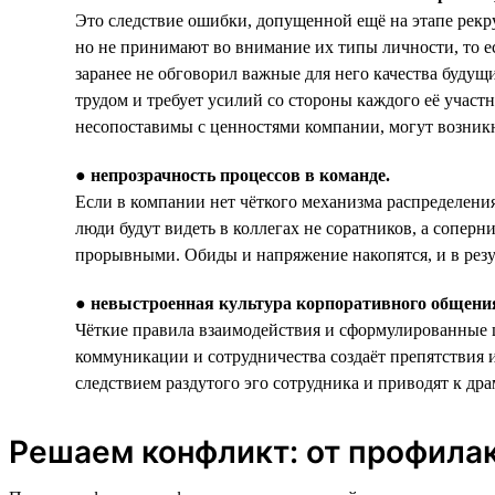
Это следствие ошибки, допущенной ещё на этапе рек
но не принимают во внимание их типы личности, то е
заранее не обговорил важные для него качества буду
трудом и требует усилий со стороны каждого её участ
несопоставимы с ценностями компании, могут возник
●
непрозрачность процессов в команде.
Если в компании нет чёткого механизма распределения
люди будут видеть в коллегах не соратников, а соперн
прорывными. Обиды и напряжение накопятся, и в резу
●
невыстроенная культура корпоративного общения
Чёткие правила взаимодействия и сформулированные ц
коммуникации и сотрудничества создаёт препятствия 
следствием раздутого эго сотрудника и приводят к др
Решаем конфликт: от профила