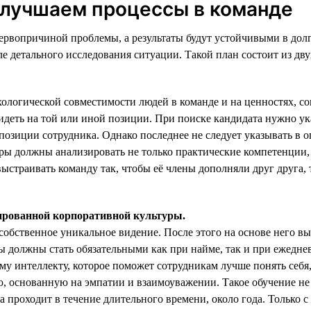
улучшаем процессы в команде
первопричиной проблемы, а результаты будут устойчивыми в дол
е детального исследования ситуации. Такой план состоит из дву
хологической совместимости людей в команде и на ценностях, 
 видеть на той или иной позиции. При поиске кандидата нужно ук
позиции сотрудника. Однако последнее не следует указывать в 
ры должны анализировать не только практические компетенции, н
страивать команду так, чтобы её члены дополняли друг друга, 
тированной корпоративной культуры.
а собственное уникальное видение. После этого на основе него
должны стать обязательными как при найме, так и при ежедневн
у интеллекту, которое поможет сотрудникам лучше понять себя,
 основанную на эмпатии и взаимоуважении. Такое обучение не
а проходит в течение длительного времени, около года. Только