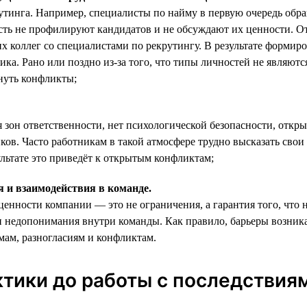
рутинга. Например, специалисты по найму в первую очередь об
сть не профилируют кандидатов и не обсуждают их ценности. От
щих коллег со специалистами по рекрутингу. В результате форми
ника. Рано или поздно из-за того, что типы личностей не являю
нуть конфликты;
 зон ответственности, нет психологической безопасности, откр
иков. Часто работникам в такой атмосфере трудно высказать сво
льтате это приведёт к открытым конфликтам;
 и взаимодействия в команде.
енности компании — это не ограничения, а гарантия того, что 
и недопонимания внутри команды. Как правило, барьеры возника
амам, разногласиям и конфликтам.
ктики до работы с последствия