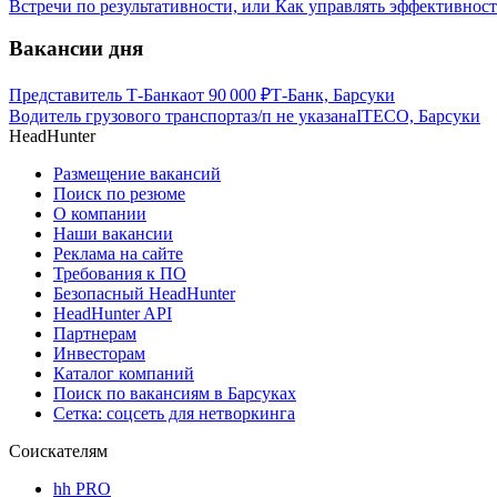
Встречи по результативности, или Как управлять эффективнос
Вакансии дня
Представитель Т-Банка
от
90 000
₽
Т-Банк, Барсуки
Водитель грузового транспорта
з/п не указана
ITECO, Барсуки
HeadHunter
Размещение вакансий
Поиск по резюме
О компании
Наши вакансии
Реклама на сайте
Требования к ПО
Безопасный HeadHunter
HeadHunter API
Партнерам
Инвесторам
Каталог компаний
Поиск по вакансиям в Барсуках
Сетка: соцсеть для нетворкинга
Соискателям
hh PRO