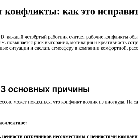
т конфликты: как это исправи
PD, каждый четвёртый работник считает рабочие конфликты об
м, повышается риск выгорания, мотивация и креативность сотру
сные ситуации и сделать атмосферу в компании комфортной, рас
 3 основных причины
ссов, может показаться, что конфликт возник из ниоткуда. На 
коллективе:
 ценности сотрудников несовместимы с ценностями компани