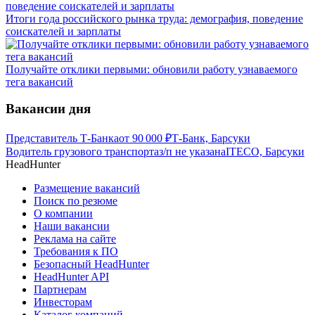
Итоги года российского рынка труда: демография, поведение
соискателей и зарплаты
Получайте отклики первыми: обновили работу узнаваемого
тега вакансий
Вакансии дня
Представитель Т-Банка
от
90 000
₽
Т-Банк, Барсуки
Водитель грузового транспорта
з/п не указана
ITECO, Барсуки
HeadHunter
Размещение вакансий
Поиск по резюме
О компании
Наши вакансии
Реклама на сайте
Требования к ПО
Безопасный HeadHunter
HeadHunter API
Партнерам
Инвесторам
Каталог компаний