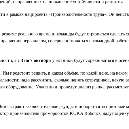
шений, направленных на повышение устойчивости и развития.
и в рамках нацпроекта «Производительность труда». Он действ
 в режиме реального времени команды будут стремиться сделать
 управления персоналом, совершенствоваться в командной рабо
ьности, а
с 3 по 7 октября
участники будут соревноваться в осен
 Им предстоит решить, в каком объёме, по какой цене, на каком
льности: надо рассчитать, сколько нанять сотрудников, какую з
и оборудование. Участники проведут анализ рынка, рассмотрят 
Они сыграют заключительные раунды и поборются за призовые м
ктор производителя промороботов KUKA Robotics, дадут оценку