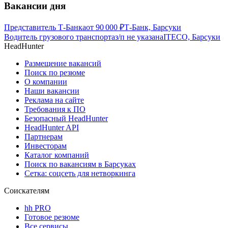
Вакансии дня
Представитель Т-Банка
от
90 000
₽
Т-Банк, Барсуки
Водитель грузового транспорта
з/п не указана
ITECO, Барсуки
HeadHunter
Размещение вакансий
Поиск по резюме
О компании
Наши вакансии
Реклама на сайте
Требования к ПО
Безопасный HeadHunter
HeadHunter API
Партнерам
Инвесторам
Каталог компаний
Поиск по вакансиям в Барсуках
Сетка: соцсеть для нетворкинга
Соискателям
hh PRO
Готовое резюме
Все сервисы