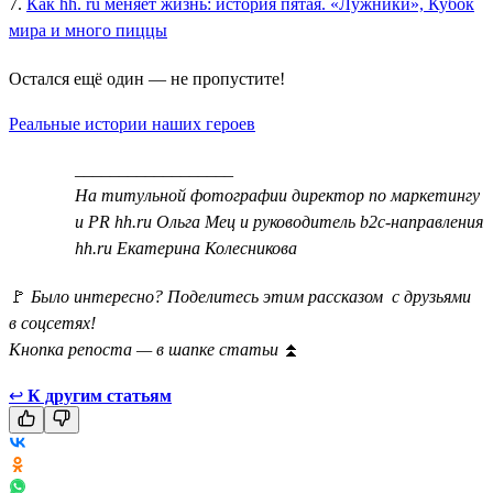
7.
Как hh. ru меняет жизнь: история пятая. «Лужники», Кубок
мира и много пиццы
Остался ещё один — не пропустите!
Реальные истории наших героев
__________________
На титульной фотографии директор по маркетингу
и PR hh.ru Ольга Мец и руководитель b2c-направления
hh.ru Екатерина Колесникова
🚩
Было интересно? Поделитесь этим рассказом с друзьями
в соцсетях!
Кнопка репоста — в шапке статьи
⏫
↩
К другим статьям