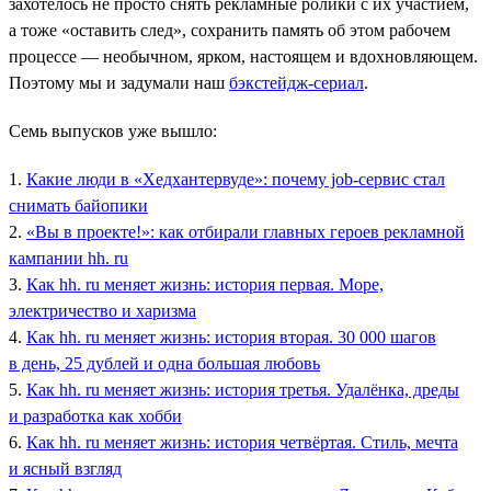
захотелось не просто снять рекламные ролики с их участием,
а тоже «оставить след», сохранить память об этом рабочем
процессе — необычном, ярком, настоящем и вдохновляющем.
Поэтому мы и задумали наш
бэкстейдж-сериал
.
Семь выпусков уже вышло:
1.
Какие люди в «Хедхантервуде»: почему job-сервис стал
снимать байопики
2.
«Вы в проекте!»: как отбирали главных героев рекламной
кампании hh. ru
3.
Как hh. ru меняет жизнь: история первая. Море,
электричество и харизма
4.
Как hh. ru меняет жизнь: история вторая. 30 000 шагов
в день, 25 дублей и одна большая любовь
5.
Как hh. ru меняет жизнь: история третья. Удалёнка, дреды
и разработка как хобби
6.
Как hh. ru меняет жизнь: история четвёртая. Стиль, мечта
и ясный взгляд