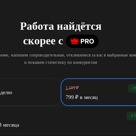
Работа найдётся
скорее
c
юме, напишем сопроводительные, откликнемся за вас в выбранные ко
и покажем статистику по конкурентам
1 195
₽
−3
еделю
799
₽
в месяц
−2 
3 месяца