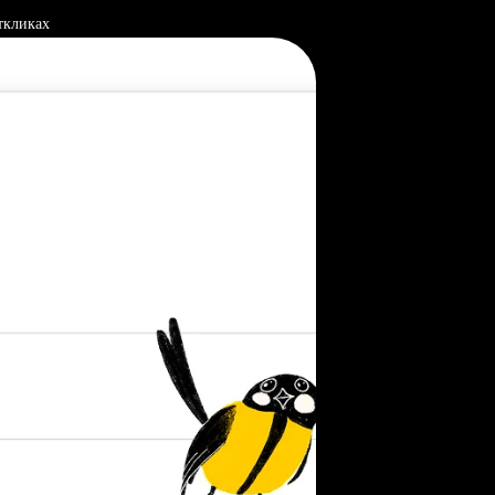
ткликах