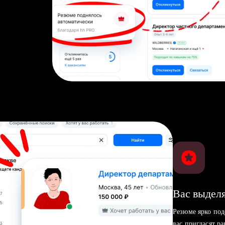
Вас выделя
Резюме ярко под
вас пригласят р