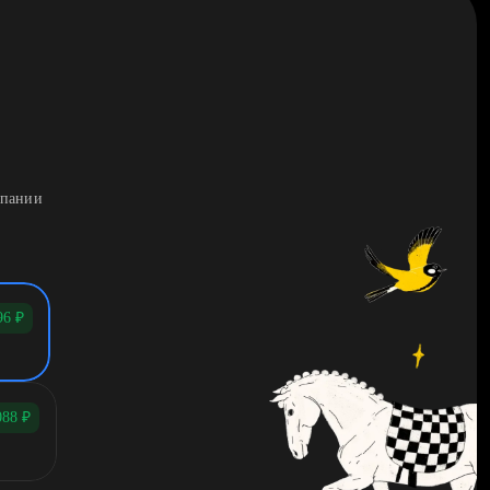
мпании
96
₽
088
₽