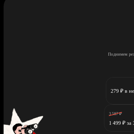
Поднимем рез
279
₽
в н
3 587
₽
1 499
₽
за 