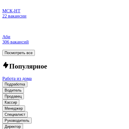
МСК-НТ
22 вакансии
Аби
306 вакансий
Посмотреть все
Популярное
Работа из дома
Подработка
Водитель
Продавец
Кассир
Менеджер
Специалист
Руководитель
Директор